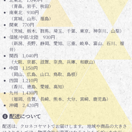
（青森、岩手、秋田）
南東北 930円
（宮城、山形、福島）
関東 770円
（茨城、栃木、群馬、埼玉、千葉、東京、神奈川、山梨）
信越/中部/北陸 930円
（新潟、長野、静岡、愛知、三重、岐阜、富山、石川、福
井）
関西 1,040円
（大阪、京都、滋賀、奈良、兵庫、和歌山）
中国 1,150円
（岡山、広島、山口、鳥取、島根）
四国 1,210円
（香川、徳島、愛媛、高知）
九州 1,430円
（福岡、佐賀、長崎、熊本、大分、宮崎、鹿児島）
沖縄 2,420円
配送について
配送は、クロネコヤマトでお届けします。 地域や商品の大きさ