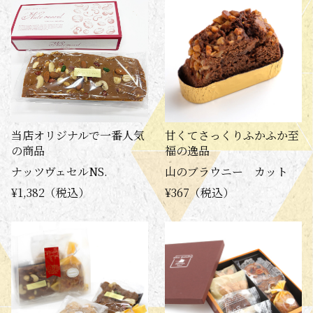
当店オリジナルで一番人気
甘くてさっくりふかふか至
の商品
福の逸品
ナッツヴェセルNS.
山のブラウニー カット
¥1,382（税込）
¥367（税込）